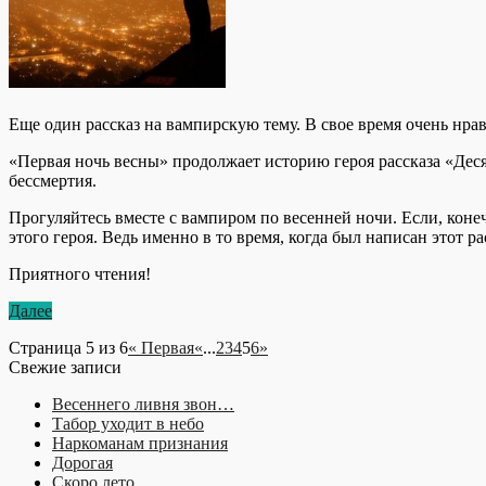
Еще один рассказ на вампирскую тему. В свое время очень нр
«Первая ночь весны» продолжает историю героя рассказа «Десят
бессмертия.
Прогуляйтесь вместе с вампиром по весенней ночи. Если, конеч
этого героя. Ведь именно в то время, когда был написан этот
Приятного чтения!
Далее
Страница 5 из 6
« Первая
«
...
2
3
4
5
6
»
Свежие записи
Весеннего ливня звон…
Табор уходит в небо
Наркоманам признания
Дорогая
Скоро лето