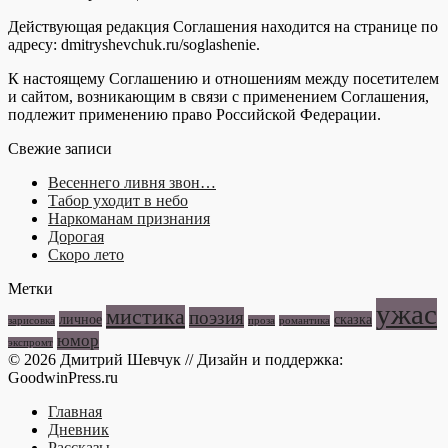
Действующая редакция Соглашения находится на странице по
адресу: dmitryshevchuk.ru/soglashenie.
К настоящему Соглашению и отношениям между посетителем
и сайтом, возникающим в связи с применением Соглашения,
подлежит применению право Российской Федерации.
Свежие записи
Весеннего ливня звон…
Табор уходит в небо
Наркоманам признания
Дорогая
Скоро лето
Метки
ужас
мистика
поэзия
личное
сказка
зарисовка
проза
романтика
юмор
экспромт
© 2026 Дмитрий Шевчук // Дизайн и поддержка:
GoodwinPress.ru
Главная
Дневник
Рассказы